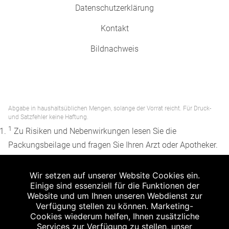
Datenschutzerklärung
Kontakt
Bildnachweis
Abgabe in haushaltsüblichen Mengen, solange der Vorrat reicht. Für Druck-
und Satzfehler keine Haftung.
1
Zu Risiken und Nebenwirkungen lesen Sie die
Packungsbeilage und fragen Sie Ihren Arzt oder Apotheker.
2
Angabe nach der deutschen Arzneimitteltaxe
Wir setzen auf unserer Website Cookies ein.
Apothekenerstattungspreis (AEP). Der AEP ist keine
Einige sind essenziell für die Funktionen der
unverbindliche Preisempfehlung der Hersteller. Der AEP ist
Website und um Ihnen unseren Webdienst zur
ein von den Apotheken in Ansatz gebrachter Preis für
Verfügung stellen zu können. Marketing-
Cookies wiederum helfen, Ihnen zusätzliche
rezeptfreie Arzneimittel. Er entspricht in der Höhe dem für
Services zur Verfügung zu stellen, unser