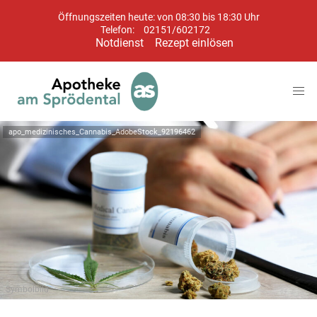
Öffnungszeiten heute: von 08:30 bis 18:30 Uhr
Telefon:
02151/602172
Notdienst
Rezept einlösen
apo_medizinisches_Cannabis_AdobeStock_92196462
Symbolbild