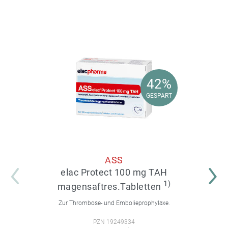
42%
42%
GESPART
GESPART
ASS
elac Protect 100 mg TAH
1)
magensaftres.Tabletten
Zur Thrombose- und Embolieprophylaxe.
PZN 19249334