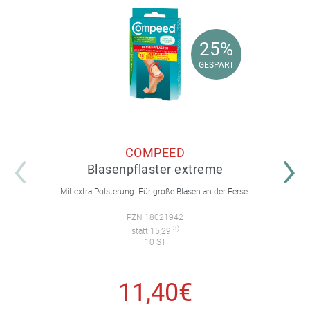
25%
25%
GESPART
GESPART
COMPEED
Blasenpflaster extreme
Mit extra Polsterung. Für große Blasen an der Ferse.
PZN 18021942
3)
statt 15,29
10 ST
11,40€