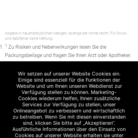
Abgabe in haushaltsüblichen Mengen, solange der Vorrat reicht. Für Druck-
und Satzfehler keine Haftung.
1
Zu Risiken und Nebenwirkungen lesen Sie die
Packungsbeilage und fragen Sie Ihren Arzt oder Apotheker.
2
Angabe nach der deutschen Arzneimitteltaxe
Wir setzen auf unserer Website Cookies ein.
Apothekenerstattungspreis (AEP). Der AEP ist keine
Einige sind essenziell für die Funktionen der
unverbindliche Preisempfehlung der Hersteller. Der AEP ist
Website und um Ihnen unseren Webdienst zur
ein von den Apotheken in Ansatz gebrachter Preis für
Verfügung stellen zu können. Marketing-
Cookies wiederum helfen, Ihnen zusätzliche
rezeptfreie Arzneimittel. Er entspricht in der Höhe dem für
Services zur Verfügung zu stellen, unser
Apotheken verbindlichen Abgabepreis, zu dem eine
Onlineangebot zu verbessern und wirtschaftlich
Apotheke in bestimmten Fällen (z.B. bei Kindern unter 12
zu betreiben. Wenn Sie mit diesen einverstanden
sind, klicken Sie bitte auf „Akzeptieren“.
Jahren) das Produkt mit der gesetzlichen
Ausführliche Informationen über den Einsatz von
Krankenversicherung abrechnet. Der AEP ist der allgemeine
Cookies auf unserer Website erhalten sie unter