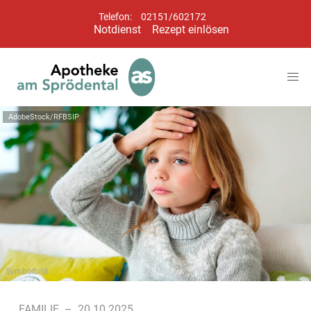
Telefon:
02151/602172
Notdienst
Rezept einlösen
AdobeStock/RFBSIP
Symbolbild
FAMILIE
–
20.10.2025