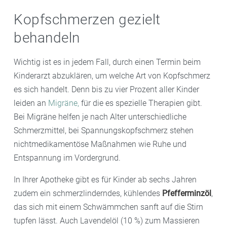
Nutzung von Handy, Computer, Fernseher und Co.
gezielte Entspannungsübungen und Methoden zur
Kopfschmerzen gezielt
Lassen Sie Ihr Kind in Ruhe frühstücken, es sollte
Stressbewältigung hilfreich sein. Übungen für Kinder
behandeln
keine Mahlzeiten auslassen und immer genug trinken.
findet man zum Beispiel im Internet. Auch viele
Hilfreich ist auch, darauf zu achten, welche
Krankenkassen verfügen über spezielle Angebote für
Wichtig ist es in jedem Fall, durch einen Termin beim
Lebensmittel eventuell Kopfschmerzen auslösen, und
Kinder und Jugendliche.
Kinderarzt abzuklären, um welche Art von Kopfschmerz
diese dann zu meiden.
es sich handelt. Denn bis zu vier Prozent aller Kinder
leiden an
Migräne,
für die es spezielle Therapien gibt.
Bei Migräne helfen je nach Alter unterschiedliche
Schmerzmittel, bei Spannungskopfschmerz stehen
nichtmedikamentöse Maßnahmen wie Ruhe und
Entspannung im Vordergrund.
In Ihrer Apotheke gibt es für Kinder ab sechs Jahren
zudem ein schmerzlinderndes, kühlendes
Pfefferminzöl
,
das sich mit einem Schwämmchen sanft auf die Stirn
tupfen lässt. Auch Lavendelöl (10 %) zum Massieren