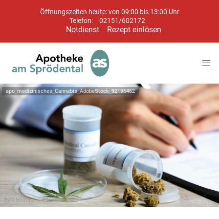
Öffnungszeiten heute: von 09:00 bis 13:00 Uhr
Telefon:
02151/602172
Notdienst
Rezept einlösen
apo_medizinisches_Cannabis_AdobeStock_92196462
Symbolbild