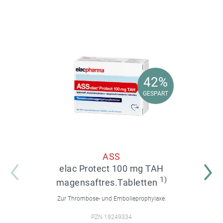
42%
42%
GESPART
GESPART
ASS
elac Protect 100 mg TAH
1)
magensaftres.Tabletten
Zur Thrombose- und Embolieprophylaxe.
PZN 19249334