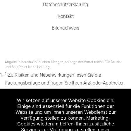
Datenschutzerklärung
Kontakt
Bildnachweis
Abgabe in haushaltsüblichen Mengen, solange der Vorrat reicht. Für Druck-
und Satzfehler keine Haftung.
1
Zu Risiken und Nebenwirkungen lesen Sie die
Packungsbeilage und fragen Sie Ihren Arzt oder Apotheker.
2
Angabe nach der deutschen Arzneimitteltaxe
Wir setzen auf unserer Website Cookies ein.
Apothekenerstattungspreis (AEP). Der AEP ist keine
Einige sind essenziell für die Funktionen der
unverbindliche Preisempfehlung der Hersteller. Der AEP ist
Website und um Ihnen unseren Webdienst zur
ein von den Apotheken in Ansatz gebrachter Preis für
Verfügung stellen zu können. Marketing-
Cookies wiederum helfen, Ihnen zusätzliche
rezeptfreie Arzneimittel. Er entspricht in der Höhe dem für
Services zur Verfügung zu stellen, unser