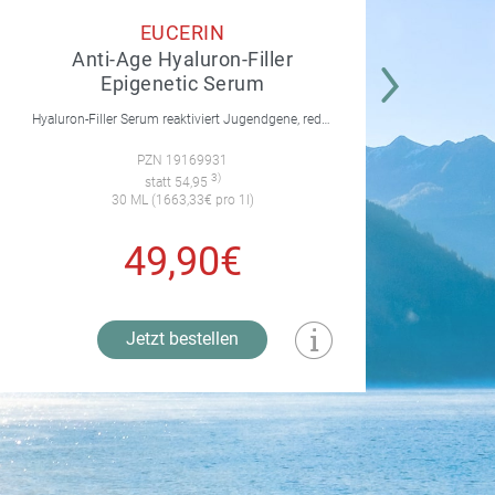
EUCERIN
Anti-Age Hyaluron-Filler
Su
Epigenetic Serum
Hyaluron-Filler Serum reaktiviert Jugendgene, reduziert Falten und feine Linien, spendet intensive Feuchtigkeit und strafft die Gesichtskonturen.
PZN 19169931
3)
statt 54,95
30 ML (1663,33€ pro 1l)
49,90€
Jetzt bestellen