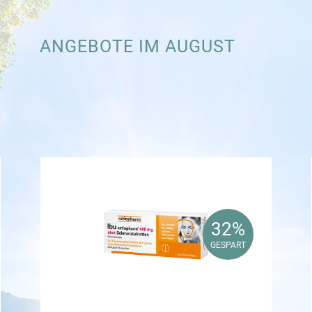
ANGEBOTE IM AUGUST
32%
32%
GESPART
GESPART