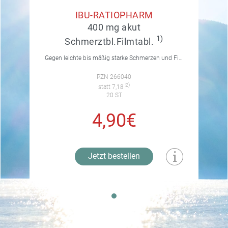
IBU-RATIOPHARM
400 mg akut
1)
Schmerztbl.Filmtabl.
Gegen leichte bis mäßig starke Schmerzen und Fieber.
PZN 266040
2)
statt 7,18
20 ST
4,90€
Jetzt bestellen