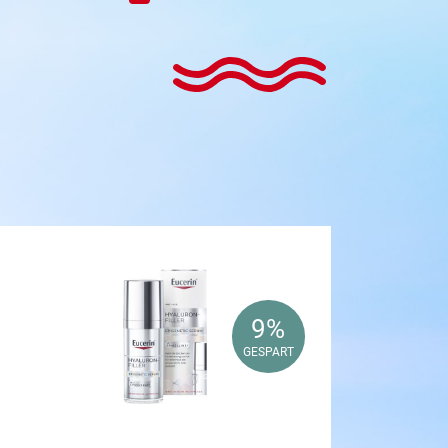
9%
9%
GESPART
GESPART