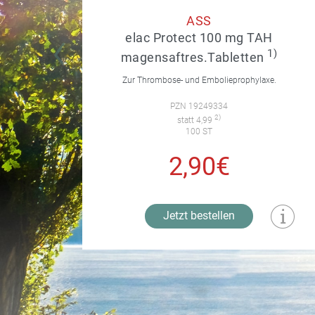
ASS
elac Protect 100 mg TAH
1)
magensaftres.Tabletten
Zur Thrombose- und Embolieprophylaxe.
PZN 19249334
2)
statt 4,99
100 ST
2,90€
Jetzt bestellen