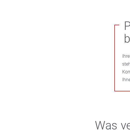
P
b
Ihr
ste
Kom
Ihn
Was ve