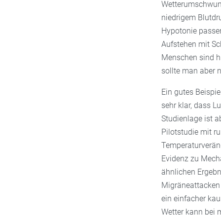
Wetterumschwung 
niedrigem Blutdr
Hypotonie passen
Aufstehen mit Sc
Menschen sind hie
sollte man aber 
Ein gutes Beispie
sehr klar, dass L
Studienlage ist a
Pilotstudie mit 
Temperaturveränd
Evidenz zu Mech
ähnlichen Ergebn
Migräneattacken 
ein einfacher ka
Wetter kann bei m