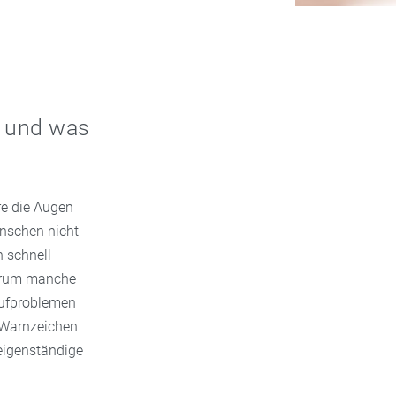
– und was
re die Augen
enschen nicht
n schnell
warum manche
aufproblemen
, Warnzeichen
 eigenständige