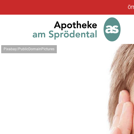
Öf
Pixabay/PublicDomainPictures