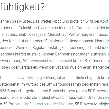
fühligkeit?
nnen das Muster: Das Wetter kippt, und plötzlich wird der Kopf
g oder alte Gelenkbeschwerden melden sich. Ganz eingebildet ist
ienst beschreibt, dass jeder Mensch auf Wetter reagieren muss, 
, den Kreislauf und andere Funktionen laufend anpasst. Normal
bemerkt. Wenn die Regulationsfähigkeit aber eingeschränkt ist o
onders kräftig ausfällt, können Befindensstörungen auftreten. W
le Einordnung: Wetterwechsel machen nicht krank. Sie können ab
ösen oder verstärken, wenn der Organismus ohnehin stärker gefo
en sich als wetterfühlig erleben, ist auch statistisch gut dokumen
tterdienst im Auftrag des Umweltbundesamts begleiteten repr
.623 Bundesbürgerinnen und Bundesbürgern gaben 50 Prozent a
esundheit viel oder zumindest etwas Einfluss habe. Unter den we
en 59 Prozent
Kopfschmerzen
oder
Migräne
, 55 Prozent Müdigke