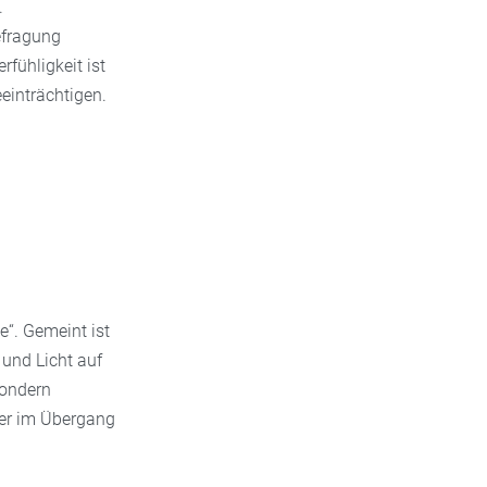
.
efragung
fühligkeit ist
einträchtigen.
e“. Gemeint ist
 und Licht auf
sondern
er im Übergang