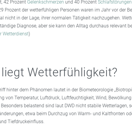
t, 42 Prozent
Gelenkschmerzen
und 40 Prozent
Schlafstörungen
9 Prozent der wetterfühligen Personen waren im Jahr vor der B
 nicht in der Lage, ihrer normalen Tätigkeit nachzugehen. Wetter
tändige Diagnose, aber sie kann den Alltag durchaus relevant be
r Wetterdienst
)
liegt Wetterfühligkeit?
iff hinter dem Phänomen lautet in der Biometeorologie „Biotropi
g von Temperatur, Luftdruck, Luftfeuchtigkeit, Wind, Bewölkung
Besonders belastend sind laut DWD nicht stabile Wetterlagen, 
änderungen, etwa beim Durchzug von Warm- und Kaltfronten od
nd Tiefdruckeinfluss.