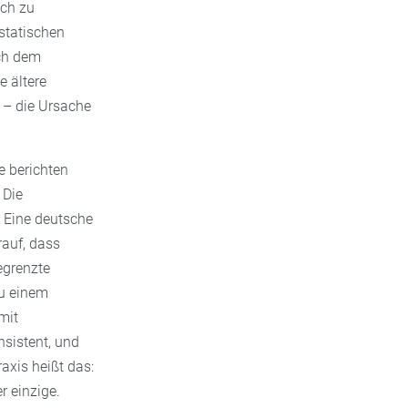
uch zu
statischen
ch dem
 ältere
n – die Ursache
ne berichten
 Die
. Eine deutsche
rauf, dass
egrenzte
u einem
mit
sistent, und
axis heißt das:
r einzige.