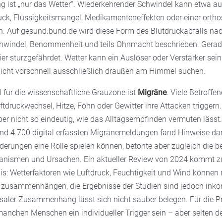
ist „nur das Wetter“. Wiederkehrender Schwindel kann etwa a
uck, Flüssigkeitsmangel, Medikamenteneffekten oder einer ortho
. Auf gesund.bund.de wird diese Form des Blutdruckabfalls na
hwindel, Benommenheit und teils Ohnmacht beschrieben. Gerade
r sturzgefährdet. Wetter kann ein Auslöser oder Verstärker sei
nicht vorschnell ausschließlich draußen am Himmel suchen.
l für die wissenschaftliche Grauzone ist
Migräne
. Viele Betroffe
uftdruckwechsel, Hitze, Föhn oder Gewitter ihre Attacken triggern.
ber nicht so eindeutig, wie das Alltagsempfinden vermuten lässt
rund 4.700 digital erfassten Migränemeldungen fand Hinweise da
erungen eine Rolle spielen können, betonte aber zugleich die b
anismen und Ursachen. Ein aktueller Review von 2024 kommt z
is: Wetterfaktoren wie Luftdruck, Feuchtigkeit und Wind können 
zusammenhängen, die Ergebnisse der Studien sind jedoch inkon
usaler Zusammenhang lässt sich nicht sauber belegen. Für die Pr
anchen Menschen ein individueller Trigger sein – aber selten de