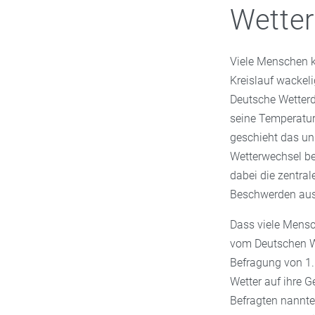
Wetter
Viele Menschen ke
Kreislauf wackeli
Deutsche Wetterd
seine Temperatur
geschieht das un
Wetterwechsel bes
dabei die zentra
Beschwerden ausl
Dass viele Mensch
vom Deutschen We
Befragung von 1
Wetter auf ihre G
Befragten nannt