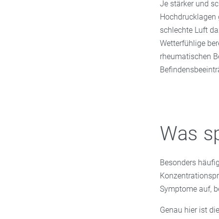
Je stärker und sc
Hochdrucklagen ge
schlechte Luft d
Wetterfühlige be
rheumatischen B
Befindensbeeintr
Was sp
Besonders häufi
Konzentrationspr
Symptome auf, be
Genau hier ist di