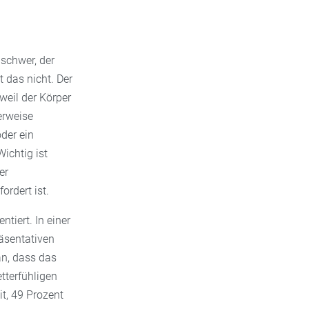
 schwer, der
 das nicht. Der
weil der Körper
erweise
der ein
ichtig ist
er
rdert ist.
tiert. In einer
äsentativen
n, dass das
tterfühligen
it, 49 Prozent