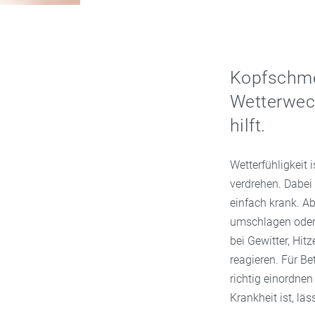
Kopfschmer
Wetterwech
hilft.
Wetterfühligkeit
verdrehen. Dabei
einfach krank. Ab
umschlagen oder 
bei Gewitter, Hi
reagieren. Für B
richtig einordne
Krankheit ist, lä