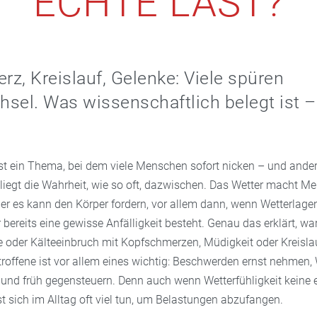
ECHTE LAST?
z, Kreislauf, Gelenke: Viele spüren
sel. Was wissenschaftlich belegt ist 
 ist ein Thema, bei dem viele Menschen sofort nicken – und ande
 liegt die Wahrheit, wie so oft, dazwischen. Das Wetter macht M
er es kann den Körper fordern, vor allem dann, wenn Wetterlage
bereits eine gewisse Anfälligkeit besteht. Genau das erklärt, 
tze oder Kälteeinbruch mit Kopfschmerzen, Müdigkeit oder Kreisl
etroffene ist vor allem eines wichtig: Beschwerden ernst nehmen
n und früh gegensteuern. Denn auch wenn Wetterfühligkeit keine
sst sich im Alltag oft viel tun, um Belastungen abzufangen.