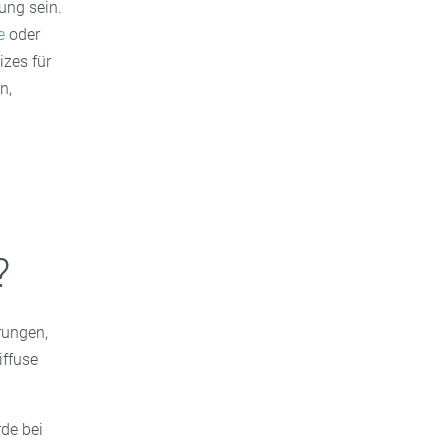
ung sein.
e
oder
zes für
n,
?
rungen,
iffuse
rde bei