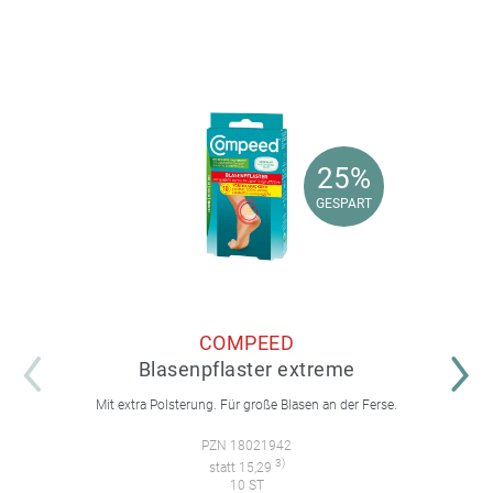
25%
25%
GESPART
GESPART
COMPEED
Blasenpflaster extreme
Mit extra Polsterung. Für große Blasen an der Ferse.
PZN 18021942
3)
statt 15,29
10 ST