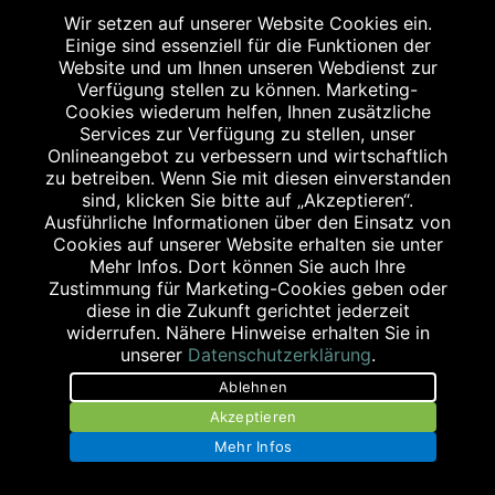
Wir setzen auf unserer Website Cookies ein.
Einige sind essenziell für die Funktionen der
Website und um Ihnen unseren Webdienst zur
Verfügung stellen zu können. Marketing-
Cookies wiederum helfen, Ihnen zusätzliche
Services zur Verfügung zu stellen, unser
Onlineangebot zu verbessern und wirtschaftlich
zu betreiben. Wenn Sie mit diesen einverstanden
sind, klicken Sie bitte auf „Akzeptieren“.
Ausführliche Informationen über den Einsatz von
BEAUTY
Cookies auf unserer Website erhalten sie unter
KOSMETIK FÜR SENSIBLE HAUT
Mehr Infos. Dort können Sie auch Ihre
Sensible Haut reagiert auf viele Stoffe mit Rötungen
Zustimmung für Marketing-Cookies geben oder
diese in die Zukunft gerichtet jederzeit
und Irritationen. Mit Beratung aus Ihrer Apotheke
widerrufen. Nähere Hinweise erhalten Sie in
lässt sich das vermeiden.
unserer
Datenschutzerklärung
.
Ablehnen
mehr lesen
Akzeptieren
Mehr Infos