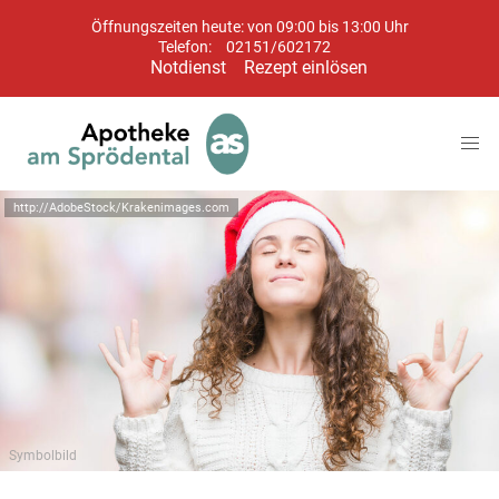
Öffnungszeiten heute: von 09:00 bis 13:00 Uhr
Telefon:
02151/602172
Notdienst
Rezept einlösen
http://AdobeStock/Krakenimages.com
Symbolbild