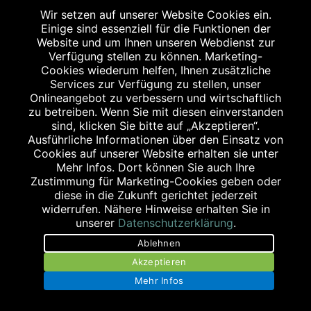
Wir setzen auf unserer Website Cookies ein.
2
Angabe nach der deutschen Arzneimitteltaxe
Einige sind essenziell für die Funktionen der
Apothekenerstattungspreis (AEP). Der AEP ist keine
Website und um Ihnen unseren Webdienst zur
Verfügung stellen zu können. Marketing-
unverbindliche Preisempfehlung der Hersteller. Der AEP ist
Cookies wiederum helfen, Ihnen zusätzliche
ein von den Apotheken in Ansatz gebrachter Preis für
Services zur Verfügung zu stellen, unser
rezeptfreie Arzneimittel. Er entspricht in der Höhe dem für
Onlineangebot zu verbessern und wirtschaftlich
zu betreiben. Wenn Sie mit diesen einverstanden
Apotheken verbindlichen Abgabepreis, zu dem eine
sind, klicken Sie bitte auf „Akzeptieren“.
Apotheke in bestimmten Fällen (z.B. bei Kindern unter 12
Ausführliche Informationen über den Einsatz von
Jahren) das Produkt mit der gesetzlichen
Cookies auf unserer Website erhalten sie unter
Mehr Infos. Dort können Sie auch Ihre
Krankenversicherung abrechnet. Der AEP ist der allgemeine
Zustimmung für Marketing-Cookies geben oder
Erstattungspreis im Falle einer Kostenübernahme durch die
diese in die Zukunft gerichtet jederzeit
gesetzlichen Krankenkassen, vor Abzug eines
widerrufen. Nähere Hinweise erhalten Sie in
unserer
Datenschutzerklärung
.
Zwangsrabattes (zur Zeit 5%) nach §130 Abs. 1 SGB V.
Ablehnen
3
Unverbindliche Preisempfehlung des Herstellers (UVP).
Akzeptieren
powered by apovena.de
Mehr Infos