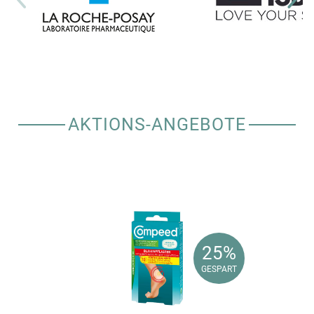
AKTIONS-ANGEBOTE
25%
25%
GESPART
GESPART