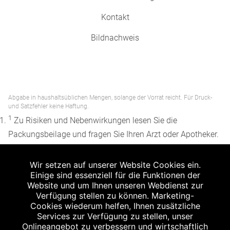
Kontakt
Bildnachweis
Abgabe in haushaltsüblichen Mengen, solange der Vorrat reicht. Für Druck-
und Satzfehler keine Haftung.
1
Zu Risiken und Nebenwirkungen lesen Sie die
Packungsbeilage und fragen Sie Ihren Arzt oder Apotheker.
2
Angabe nach der deutschen Arzneimitteltaxe
Wir setzen auf unserer Website Cookies ein.
Apothekenerstattungspreis (AEP). Der AEP ist keine
Einige sind essenziell für die Funktionen der
unverbindliche Preisempfehlung der Hersteller. Der AEP ist
Website und um Ihnen unseren Webdienst zur
ein von den Apotheken in Ansatz gebrachter Preis für
Verfügung stellen zu können. Marketing-
Cookies wiederum helfen, Ihnen zusätzliche
rezeptfreie Arzneimittel. Er entspricht in der Höhe dem für
Services zur Verfügung zu stellen, unser
Apotheken verbindlichen Abgabepreis, zu dem eine
Onlineangebot zu verbessern und wirtschaftlich