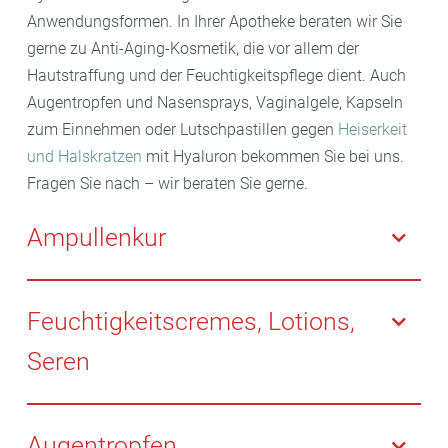
Anwendungsformen. In Ihrer Apotheke beraten wir Sie
gerne zu Anti-Aging-Kosmetik, die vor allem der
Hautstraffung und der Feuchtigkeitspflege dient. Auch
Augentropfen und Nasensprays, Vaginalgele, Kapseln
zum Einnehmen oder Lutschpastillen gegen
Heiserkeit
und Halskratzen
mit Hyaluron bekommen Sie bei uns.
Fragen Sie nach – wir beraten Sie gerne.
Ampullenkur
Die enthaltene Hyaluronsäure polstert die Haut auf,
strafft Fältchen und wirkt dem Verlust von Elastizität
Feuchtigkeitscremes, Lotions,
und Spannkraft entgegen. Ein Kur-Zyklus besteht aus
Seren
sieben Ampullen. Das Serum wird mit den
Fingerspitzen in Gesicht, Hals sowie Dekolleté
Empfohlen bei
trockener Haut
. Ab der ersten
einmassiert. Jeweils die Hälfte einer Ampulle
Anwendung fühlt sich die Haut samtiger und
Augentropfen