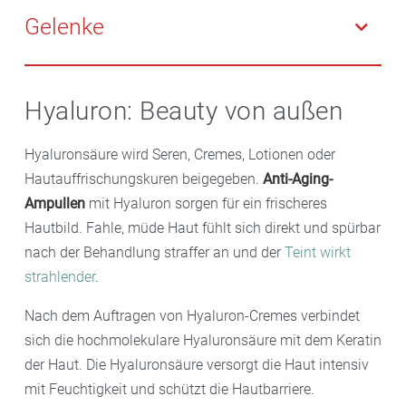
Gehalt unserer Haut ab. Sie erscheint deshalb weniger
Durchblick. Durch die Wasserbindefähigkeit des
Gelenke
elastisch als in jungen Jahren und verliert an
Hyalurons kann die Substanz den Glaskörper
Spannkraft. Als Folge entstehen Fältchen.
ausfüllen. Er erhält so seine Augenform, und das Licht
Hyaluronsäure kommt auch im Knorpel vor. Zellen
kann ungehindert bis zur Netzhaut gelangen.
des Knorpels und die Gelenkhaut bilden eine ganz
Hyaluron: Beauty von außen
Gleichzeitig wird der Abstand zwischen Hornhaut,
besondere Substanz, das synoviale Hyaluron. Im
Linse und Netzhaut gleich gehalten. Dies trägt dazu
Gelenk hat die Hyaluronsäure mehrere Aufgaben.
Hyaluronsäure wird Seren, Cremes, Lotionen oder
bei, dass wir scharf sehen können.
Zum einen wirkt sie bei Gelenkbewegungen wie ein
Hautauffrischungskuren beigegeben.
Anti-Aging-
Schmierfilm. Eine weitere Eigenschaft ist die des
Ampullen
mit Hyaluron sorgen für ein frischeres
Stoßdämpfers. Der Gelenkknorpel gibt unter
Hautbild. Fahle, müde Haut fühlt sich direkt und spürbar
Belastung Wasser ab und nimmt dieses anschließend
nach der Behandlung straffer an und der
Teint wirkt
wieder auf.
strahlender
.
Nach dem Auftragen von Hyaluron-Cremes verbindet
sich die hochmolekulare Hyaluronsäure mit dem Keratin
der Haut. Die Hyaluronsäure versorgt die Haut intensiv
mit Feuchtigkeit und schützt die Hautbarriere.