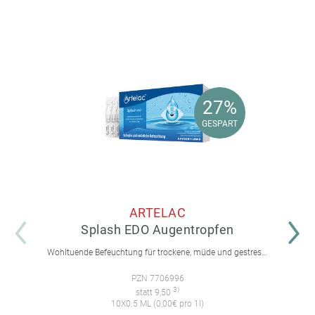
27%
27%
GESPART
GESPART
ARTELAC
Splash EDO Augentropfen
Wohltuende Befeuchtung für trockene, müde und gestresste Augen sowie Kontaktlinsen
PZN 7706996
3)
statt 9,50
10X0.5 ML (0,00€ pro 1l)