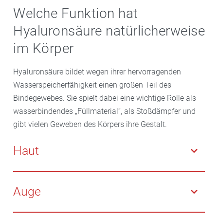
Welche Funktion hat
Hyaluronsäure natürlicherweise
im Körper
Hyaluronsäure bildet wegen ihrer hervorragenden
Wasserspeicherfähigkeit einen großen Teil des
Bindegewebes. Sie spielt dabei eine wichtige Rolle als
wasserbindendes „Füllmaterial“, als Stoßdämpfer und
gibt vielen Geweben des Körpers ihre Gestalt.
Haut
In der äußeren Hautschicht stabilisiert Hyaluron das
Bindegewebe. Zusammen mit Kollagen und Elastin
Auge
gibt es unserer Haut Festigkeit und Elastizität. Je älter
wir werden, umso mehr nimmt der Hyaluronsäure-
Hyaluronsäure sorgt im Auge für einen glasklaren