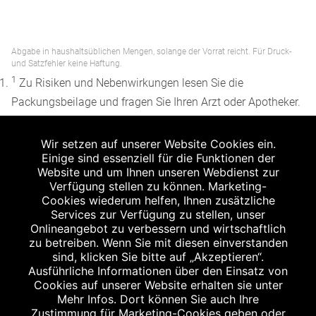
Abgabe in haushaltsüblichen Mengen, solange der Vorrat reicht. Für Druck-
und Satzfehler keine Haftung.
1
Zu Risiken und Nebenwirkungen lesen Sie die
Packungsbeilage und fragen Sie Ihren Arzt oder Apotheker.
2
Angabe nach der deutschen Arzneimitteltaxe
Wir setzen auf unserer Website Cookies ein.
Apothekenerstattungspreis (AEP). Der AEP ist keine
Einige sind essenziell für die Funktionen der
unverbindliche Preisempfehlung der Hersteller. Der AEP ist
Website und um Ihnen unseren Webdienst zur
ein von den Apotheken in Ansatz gebrachter Preis für
Verfügung stellen zu können. Marketing-
Cookies wiederum helfen, Ihnen zusätzliche
rezeptfreie Arzneimittel. Er entspricht in der Höhe dem für
Services zur Verfügung zu stellen, unser
Apotheken verbindlichen Abgabepreis, zu dem eine
Onlineangebot zu verbessern und wirtschaftlich
Apotheke in bestimmten Fällen (z.B. bei Kindern unter 12
zu betreiben. Wenn Sie mit diesen einverstanden
sind, klicken Sie bitte auf „Akzeptieren“.
Jahren) das Produkt mit der gesetzlichen
Ausführliche Informationen über den Einsatz von
Krankenversicherung abrechnet. Der AEP ist der allgemeine
Cookies auf unserer Website erhalten sie unter
Erstattungspreis im Falle einer Kostenübernahme durch die
Mehr Infos. Dort können Sie auch Ihre
Zustimmung für Marketing-Cookies geben oder
gesetzlichen Krankenkassen, vor Abzug eines