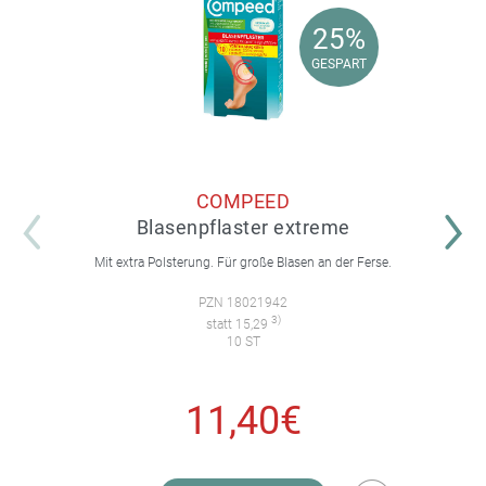
25%
25%
GESPART
GESPART
COMPEED
Blasenpflaster extreme
Mit extra Polsterung. Für große Blasen an der Ferse.
PZN 18021942
3)
statt 15,29
10 ST
11,40€