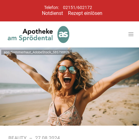
Telefon:
02151/602172
Notdienst
Rezept einlösen
apo_Sommerhaut_AdobeStock_585798826
Symbolbild
BEAUTY
–
27.08.2024