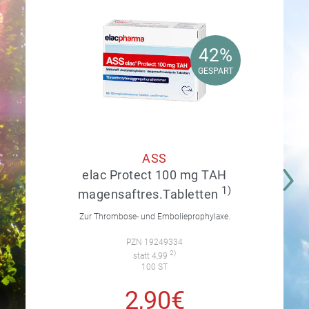
42%
42%
GESPART
GESPART
ASS
elac Protect 100 mg TAH
1)
magensaftres.Tabletten
Zur Thrombose- und Embolieprophylaxe.
PZN 19249334
2)
statt 4,99
100 ST
2,90€