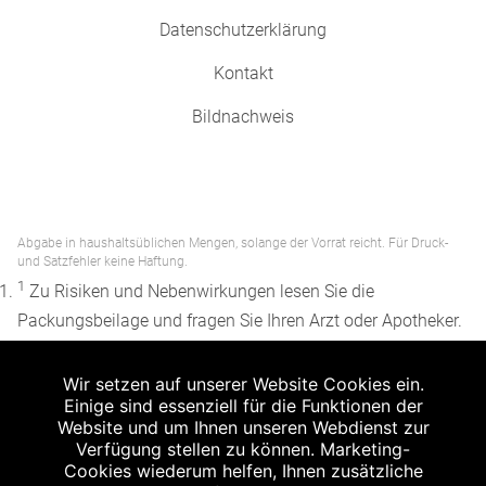
Datenschutzerklärung
Kontakt
Bildnachweis
Abgabe in haushaltsüblichen Mengen, solange der Vorrat reicht. Für Druck-
und Satzfehler keine Haftung.
1
Zu Risiken und Nebenwirkungen lesen Sie die
Packungsbeilage und fragen Sie Ihren Arzt oder Apotheker.
2
Angabe nach der deutschen Arzneimitteltaxe
Wir setzen auf unserer Website Cookies ein.
Apothekenerstattungspreis (AEP). Der AEP ist keine
Einige sind essenziell für die Funktionen der
unverbindliche Preisempfehlung der Hersteller. Der AEP ist
Website und um Ihnen unseren Webdienst zur
ein von den Apotheken in Ansatz gebrachter Preis für
Verfügung stellen zu können. Marketing-
Cookies wiederum helfen, Ihnen zusätzliche
rezeptfreie Arzneimittel. Er entspricht in der Höhe dem für